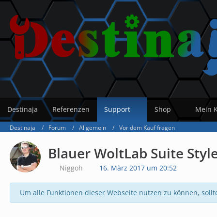
Destinaja
Referenzen
Support
Shop
Mein 
Destinaja
Forum
Allgemein
Vor dem Kauf fragen
Blauer WoltLab Suite Style
Niggoh
16. März 2017 um 20:52
Um alle Funktionen dieser Webseite nutzen zu können, sollt