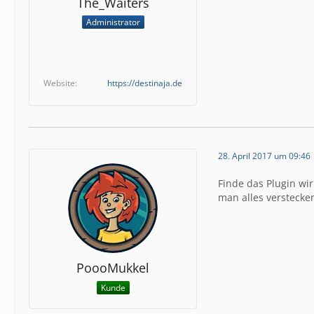
The_Waiters
Administrator
Website
https://destinaja.de
28. April 2017 um 09:46
Finde das Plugin wir
man alles versteck
PoooMukkel
Kunde