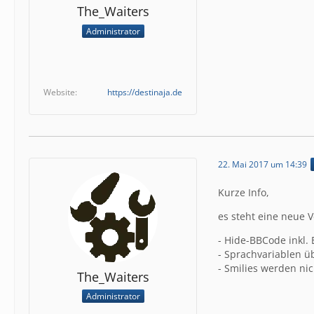
The_Waiters
Administrator
Website
https://destinaja.de
22. Mai 2017 um 14:39
Kurze Info,
es steht eine neue V
- Hide-BBCode inkl.
- Sprachvariablen ü
- Smilies werden ni
The_Waiters
Administrator