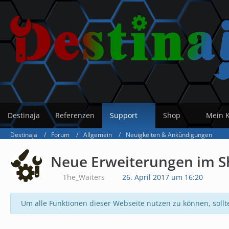
Destinaja
Referenzen
Support
Shop
Mein 
Destinaja
Forum
Allgemein
Neuigkeiten & Ankündigungen
Neue Erweiterungen im S
The_Waiters
26. April 2017 um 16:20
Um alle Funktionen dieser Webseite nutzen zu können, sollt