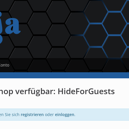
Konto
hop verfügbar: HideForGuests
en Sie sich
registrieren
oder
einloggen
.