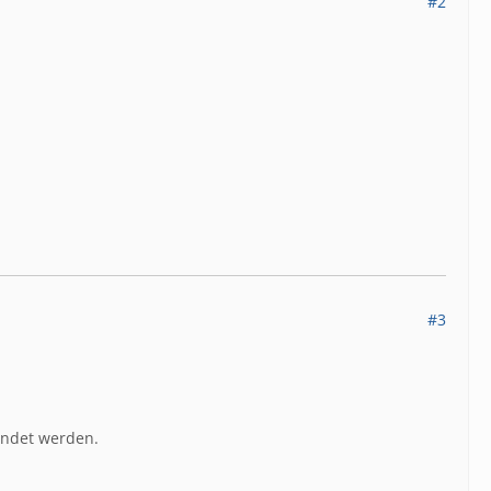
#2
#3
endet werden.