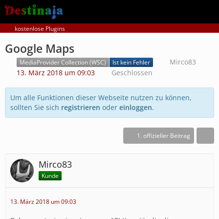
kostenlose Plugins
Google Maps
Mirco83
MediaProvider Collection (WSC)
Ist kein Fehler
13. März 2018 um 09:03
Geschlossen
Um alle Funktionen dieser Webseite nutzen zu können,
sollten Sie sich
registrieren
oder
einloggen
.
1. offizieller Beitrag
Mirco83
Kunde
13. März 2018 um 09:03