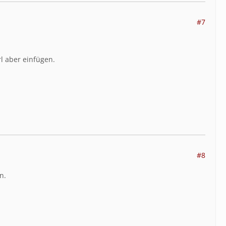
#7
l aber einfügen.
#8
n.