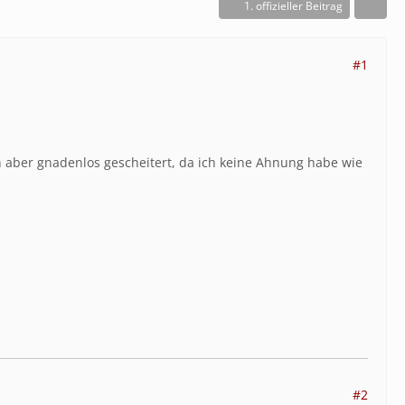
1. offizieller Beitrag
#1
:
in aber gnadenlos gescheitert, da ich keine Ahnung habe wie
#2