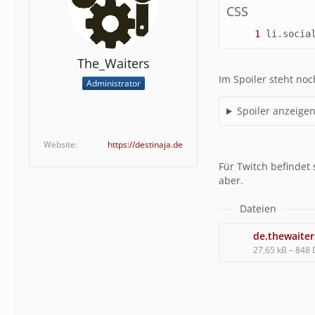
CSS
The_Waiters
Im Spoiler steht noc
Administrator
Spoiler anzeige
Website
https://destinaja.de
Für Twitch befindet 
aber.
Dateien
27,65 kB – 848