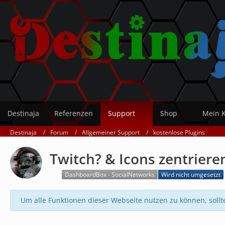
Destinaja
Referenzen
Support
Shop
Mein 
Destinaja
Forum
Allgemeiner Support
kostenlose Plugins
Twitch? & Icons zentriere
DashboardBox - SocialNetworks
Wird nicht umgesetzt
Um alle Funktionen dieser Webseite nutzen zu können, sollt