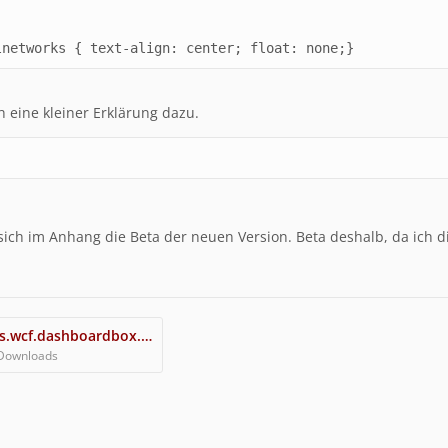
li.socialnetworks {	text-align: center;	float: none;}
h eine kleiner Erklärung dazu.
n
sich im Anhang die Beta der neuen Version. Beta deshalb, da ich die 
de.thewaiters.wcf.dashboardbox.socialnetworks_11.01.2016.tar
 Downloads