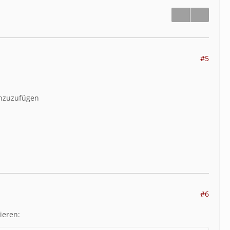
#5
hinzuzufügen
#6
ieren: