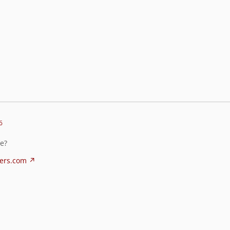
6
te?
pers.com