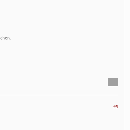
achen.
#3