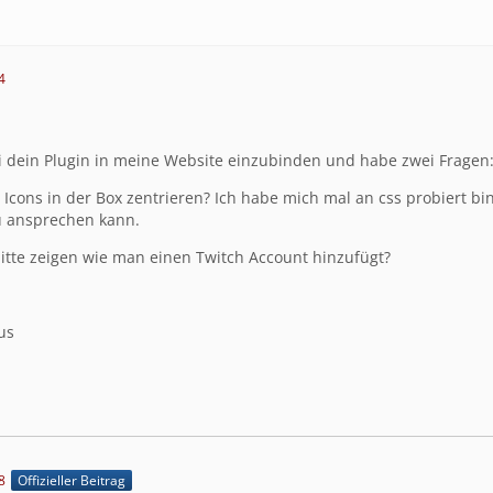
4
i dein Plugin in meine Website einzubinden und habe zwei Fragen
 Icons in der Box zentrieren? Ich habe mich mal an css probiert b
u ansprechen kann.
bitte zeigen wie man einen Twitch Account hinzufügt?
us
8
Offizieller Beitrag