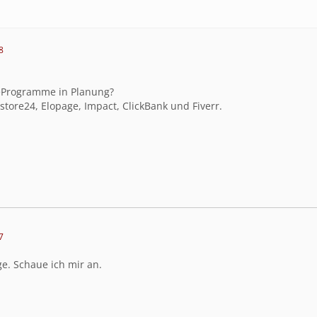
8
ateProgramme in Planung?
store24, Elopage, Impact, ClickBank und Fiverr.
7
ge. Schaue ich mir an.