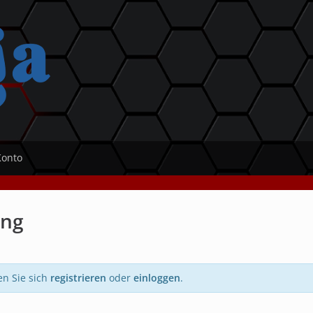
Konto
ung
en Sie sich
registrieren
oder
einloggen
.