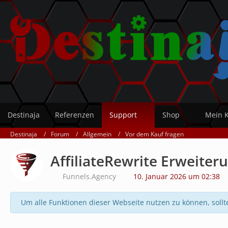
Destinaja
Referenzen
Support
Shop
Mein 
Destinaja
Forum
Allgemein
Vor dem Kauf fragen
AffiliateRewrite Erweiter
Funnels.Agency
10. Januar 2026 um 02:38
Um alle Funktionen dieser Webseite nutzen zu können, sollt