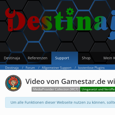
Destinaja
Referenzen
Support
Shop
Mein 
Destinaja
Forum
Allgemeiner Support
kostenlose Plugins
Video von Gamestar.de wi
MediaProvider Collection (WCF)
Umgesetzt und Veröffen
Um alle Funktionen dieser Webseite nutzen zu können, sollt