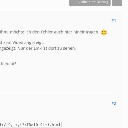
1. offizieller Beitrag
#1
hnt, möchte ich den Fehler auch hier hineintragen.
d kein Video angezeigt.
gezeigt. Nur der Link ist dort zu sehen.
m behebt?
#2
]+/[^,]+,(?<ID>[0-9]+).html