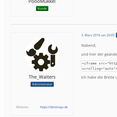
PoooMukkel
Kunde
3. März 2016 um 20:05
Nabend,
und hier der geänd
<iframe src="htt
scrolling="auto"
The_Waiters
Ich habe die Breite
Administrator
Website
https://destinaja.de