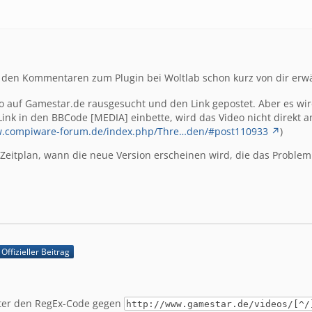
 den Kommentaren zum Plugin bei Woltlab schon kurz von dir erwä
eo auf Gamestar.de rausgesucht und den Link gepostet. Aber es wir
nk in den BBCode [MEDIA] einbette, wird das Video nicht direkt an
w.compiware-forum.de/index.php/Thre…den/#post110933
)
 Zeitplan, wann die neue Version erscheinen wird, die das Proble
Offizieller Beitrag
ter den RegEx-Code gegen
http://www.gamestar.de/videos/[^/