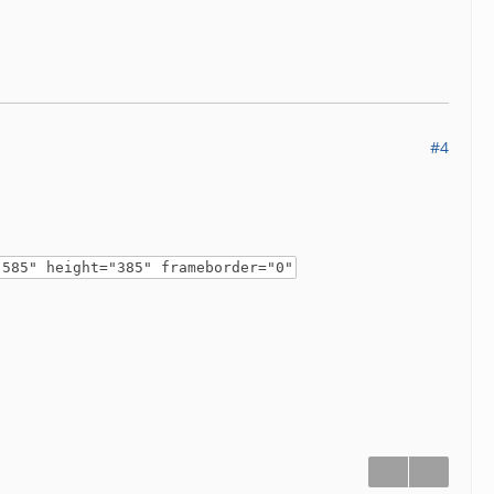
#4
"585" height="385" frameborder="0"