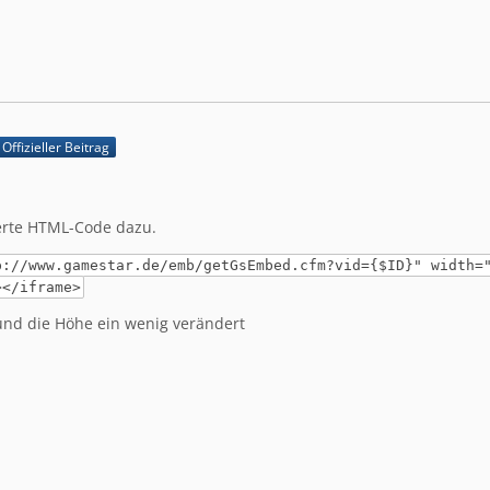
Offizieller Beitrag
erte HTML-Code dazu.
p://www.gamestar.de/emb/getGsEmbed.cfm?vid={$ID}" width=
></iframe>
 und die Höhe ein wenig verändert