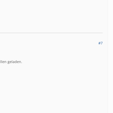
#7
llen geladen.