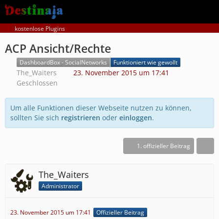
kostenlose Plugins
ACP Ansicht/Rechte
DashboardBox - SocialNetworks
Funktioniert wie gewollt
The_Waiters
23. November 2015 um 17:41
Geschlossen
Um alle Funktionen dieser Webseite nutzen zu können,
sollten Sie sich
registrieren
oder
einloggen
.
1. offizieller Beitrag
The_Waiters
Administrator
23. November 2015 um 17:41
Offizieller Beitrag