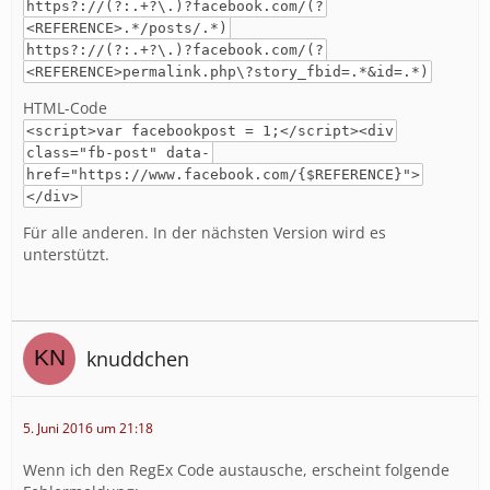
https?://(?:.+?\.)?facebook.com/(?
<REFERENCE>.*/posts/.*)
https?://(?:.+?\.)?facebook.com/(?
<REFERENCE>permalink.php\?story_fbid=.*&id=.*)
HTML-Code
<script>var facebookpost = 1;</script><div
class="fb-post" data-
href="https://www.facebook.com/{$REFERENCE}">
</div>
Für alle anderen. In der nächsten Version wird es
unterstützt.
knuddchen
5. Juni 2016 um 21:18
Wenn ich den RegEx Code austausche, erscheint folgende