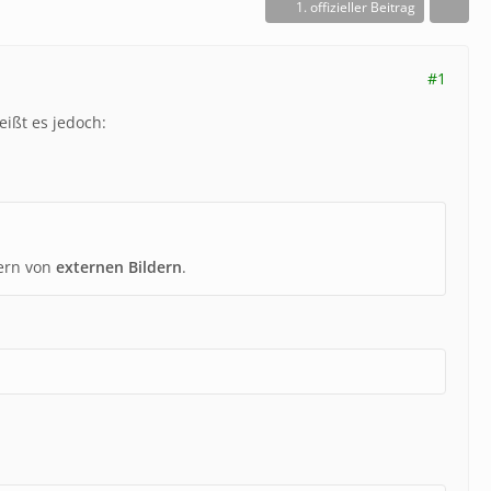
1. offizieller Beitrag
#1
eißt es jedoch:
nern von
externen Bildern
.