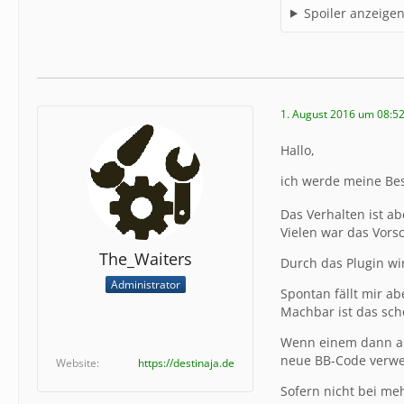
Spoiler anzeige
1. August 2016 um 08:5
Hallo,
ich werde meine Bes
Das Verhalten ist ab
Vielen war das Vorsc
The_Waiters
Durch das Plugin wi
Administrator
Spontan fällt mir ab
Machbar ist das sc
Wenn einem dann abe
neue BB-Code verw
Website
https://destinaja.de
Sofern nicht bei me