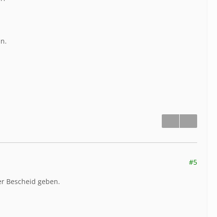
in.
#5
er Bescheid geben.