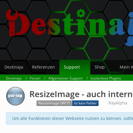
Destinaja
Referenzen
Support
Shop
Mein 
Destinaja
Forum
Allgemeiner Support
kostenlose Plugins
ResizeImage - auch intern
RayAlpha
ResizeImage (WCF)
Ist kein Fehler
Um alle Funktionen dieser Webseite nutzen zu können, sollt