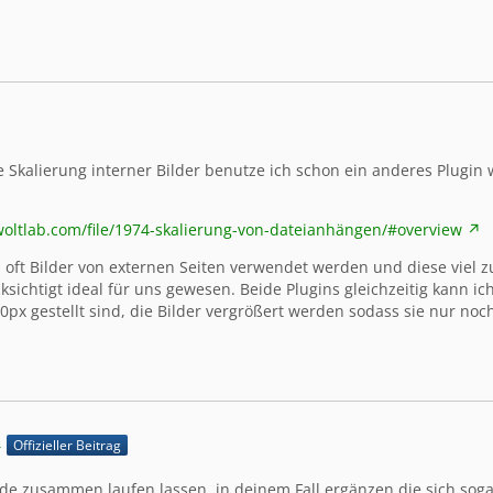
1
 Skalierung interner Bilder benutze ich schon ein anderes Plugin 
.woltlab.com/file/1974-skalierung-von-dateianhängen/#overview
 oft Bilder von externen Seiten verwendet werden und diese viel z
ksichtigt ideal für uns gewesen. Beide Plugins gleichzeitig kann ic
0px gestellt sind, die Bilder vergrößert werden sodass sie nur noc
4
Offizieller Beitrag
e zusammen laufen lassen, in deinem Fall ergänzen die sich soga