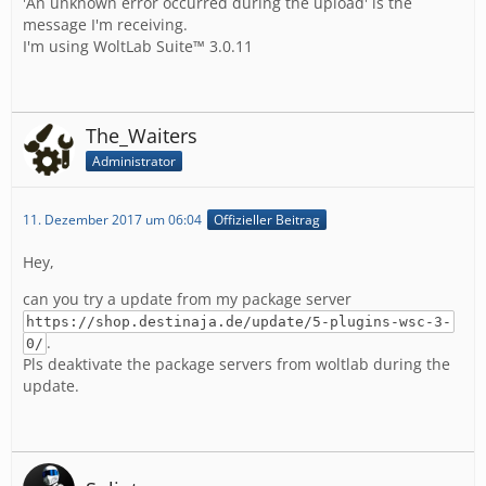
'An unknown error occurred during the upload' is the
message I'm receiving.
I'm using WoltLab Suite™ 3.0.11
The_Waiters
Administrator
11. Dezember 2017 um 06:04
Offizieller Beitrag
Hey,
can you try a update from my package server
https://shop.destinaja.de/update/5-plugins-wsc-3-
.
0/
Pls deaktivate the package servers from woltlab during the
update.