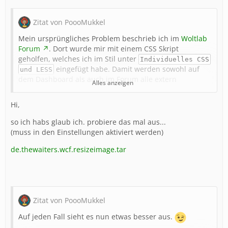
Zitat von PoooMukkel
Mein ursprüngliches Problem beschrieb ich im
Woltlab
Forum
. Dort wurde mir mit einem CSS Skript
geholfen, welches ich im Stil unter
Individuelles CSS
eingefügt habe. Damit werden sowohl auf
und LESS
dem Dashboard als auch im Forum alle extern
Alles anzeigen
verlinkten Bilder auf eine von mir festgelegte Größe
skaliert. Dieses Skript funktioniert sowohl am PC als
Hi,
auch auf mobilen Devices.
so ich habs glaub ich. probiere das mal aus...
(muss in den Einstellungen aktiviert werden)
Hier das Skript:
de.thewaiters.wcf.resizeimage.tar
CSS
Zitat von PoooMukkel
Auf jeden Fall sieht es nun etwas besser aus.