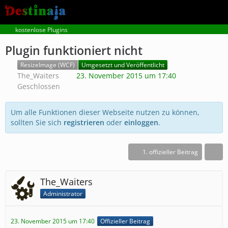
kostenlose Plugins
Plugin funktioniert nicht
ResizeImage (WCF)
Umgesetzt und Veröffentlicht
The_Waiters
23. November 2015 um 17:40
Geschlossen
Um alle Funktionen dieser Webseite nutzen zu können,
sollten Sie sich
registrieren
oder
einloggen
.
1. offizieller Beitrag
The_Waiters
Administrator
23. November 2015 um 17:40
Offizieller Beitrag