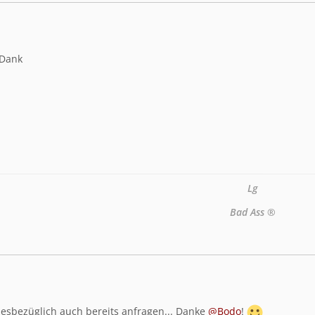
 Dank
Lg
Bad Ass ®
diesbezüglich auch bereits anfragen... Danke
@Bodo
!