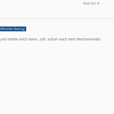
Bad Ass ®
Offizieller Beitrag
 und melde mich dann...(vlt. schon nach dem Wochenende)