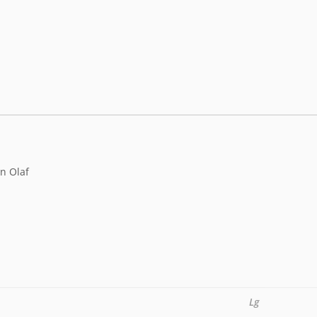
on Olaf
Lg