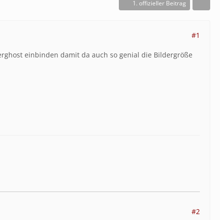
1. offizieller Beitrag
#1
rghost einbinden damit da auch so genial die Bildergröße
#2