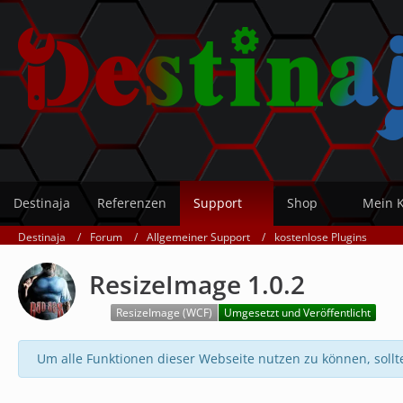
Destinaja
Referenzen
Support
Shop
Mein 
Destinaja
Forum
Allgemeiner Support
kostenlose Plugins
ResizeImage 1.0.2
ResizeImage (WCF)
Umgesetzt und Veröffentlicht
Um alle Funktionen dieser Webseite nutzen zu können, sollt