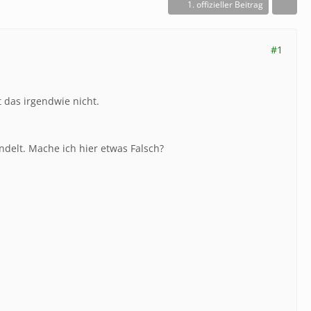
1. offizieller Beitrag
#1
 das irgendwie nicht.
ndelt. Mache ich hier etwas Falsch?