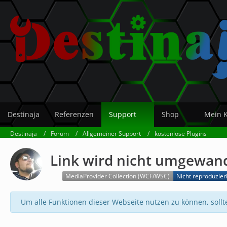
Destinaja
Referenzen
Support
Shop
Mein 
Destinaja
Forum
Allgemeiner Support
kostenlose Plugins
Link wird nicht umgewan
MediaProvider Collection (WCF/WSC)
Nicht reproduzier
Um alle Funktionen dieser Webseite nutzen zu können, sollt