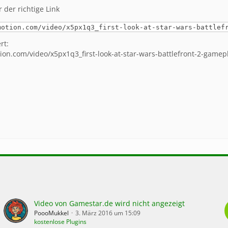
 der richtige Link
motion.com/video/x5px1q3_first-look-at-star-wars-battlef
rt:
ion.com/video/x5px1q3_first-look-at-star-wars-battlefront-2-game
Video von Gamestar.de wird nicht angezeigt
PoooMukkel
3. März 2016 um 15:09
kostenlose Plugins