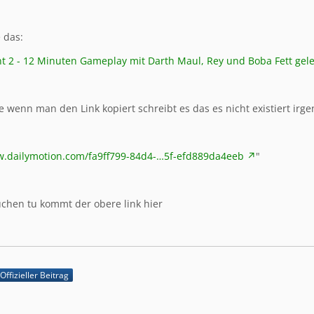
 das:
ont 2 - 12 Minuten Gameplay mit Darth Maul, Rey und Boba Fett gel
e wenn man den Link kopiert schreibt es das es nicht existiert irg
w.dailymotion.com/fa9ff799-84d4-…5f-efd889da4eeb
"
chen tu kommt der obere link hier
Offizieller Beitrag