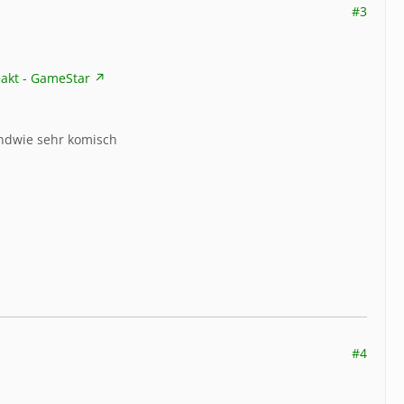
#3
eakt - GameStar
endwie sehr komisch
#4