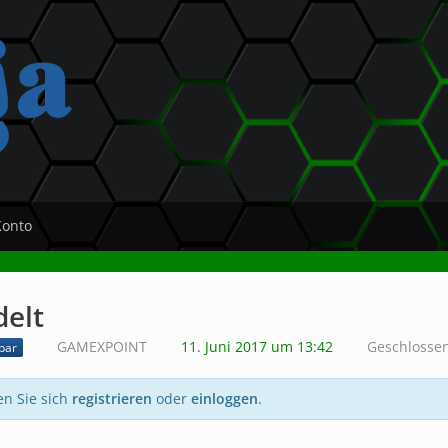
Konto
delt
GAMEXPOINT
11. Juni 2017 um 13:42
Geschlosse
bar
en Sie sich
registrieren
oder
einloggen
.