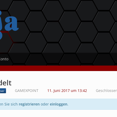
Konto
delt
GAMEXPOINT
11. Juni 2017 um 13:42
Geschlosse
bar
en Sie sich
registrieren
oder
einloggen
.