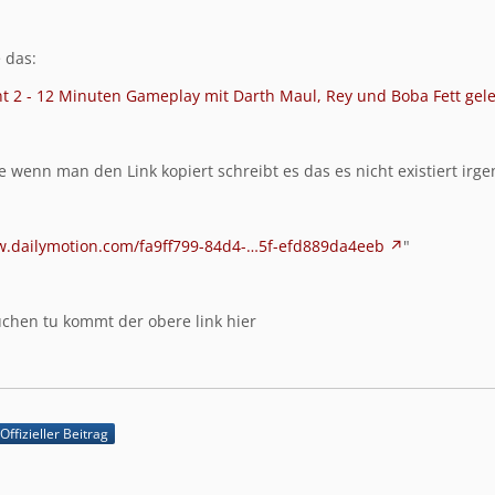
 das:
ont 2 - 12 Minuten Gameplay mit Darth Maul, Rey und Boba Fett gel
e wenn man den Link kopiert schreibt es das es nicht existiert irg
w.dailymotion.com/fa9ff799-84d4-…5f-efd889da4eeb
"
chen tu kommt der obere link hier
Offizieller Beitrag