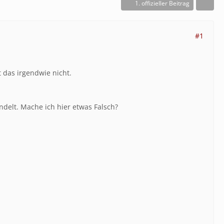
1. offizieller Beitrag
#1
 das irgendwie nicht.
ndelt. Mache ich hier etwas Falsch?