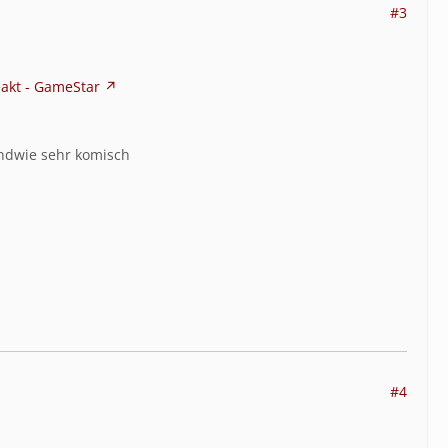
#3
eakt - GameStar
endwie sehr komisch
#4