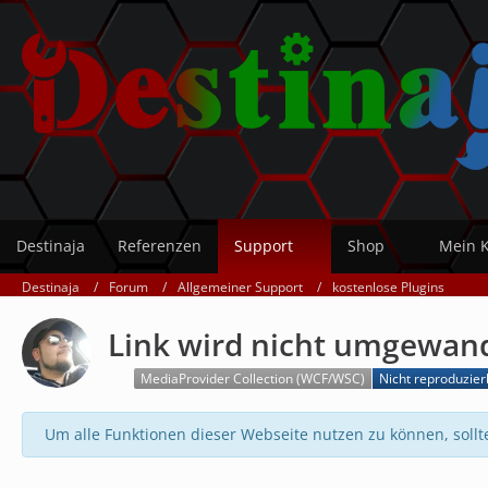
Destinaja
Referenzen
Support
Shop
Mein 
Destinaja
Forum
Allgemeiner Support
kostenlose Plugins
Link wird nicht umgewan
MediaProvider Collection (WCF/WSC)
Nicht reproduzier
Um alle Funktionen dieser Webseite nutzen zu können, sollt