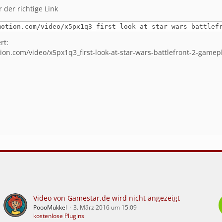
 der richtige Link
motion.com/video/x5px1q3_first-look-at-star-wars-battlef
rt:
ion.com/video/x5px1q3_first-look-at-star-wars-battlefront-2-game
Video von Gamestar.de wird nicht angezeigt
PoooMukkel
3. März 2016 um 15:09
kostenlose Plugins